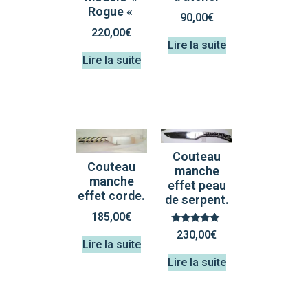
Rogue «
90,00
€
220,00
€
Lire la suite
Lire la suite
Couteau
Couteau
manche
manche
effet peau
effet corde.
de serpent.
185,00
€
Note
230,00
€
5.00
Lire la suite
sur 5
Lire la suite