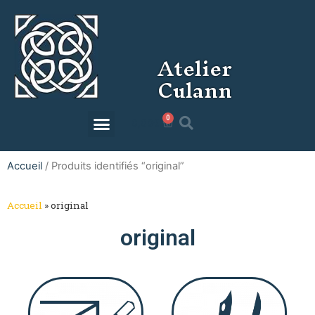
Atelier
Culann
0
0,00
€
Accueil
/ Produits identifiés “original”
Accueil
»
original
original