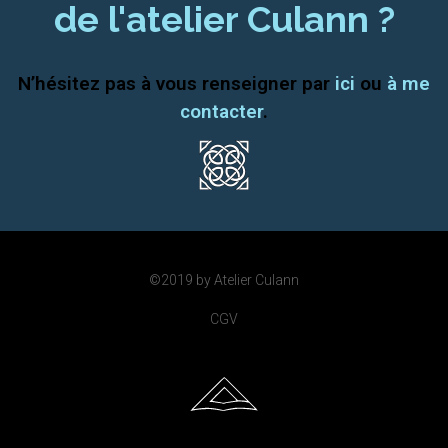
de l'atelier Culann ?
N’hésitez pas à vous renseigner par
ici
ou
à me
contacter
.
©2019 by Atelier Culann
CGV