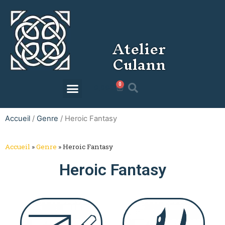
Atelier
Culann
0
0,00
€
Accueil
/
Genre
/ Heroic Fantasy
Accueil
»
Genre
»
Heroic Fantasy
Heroic Fantasy