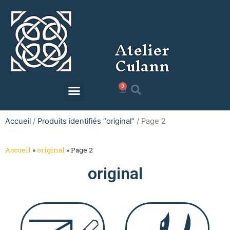
Atelier
Culann
0
0,00
€
Accueil
/
Produits identifiés “original”
/ Page 2
Accueil
»
original
»
Page 2
original