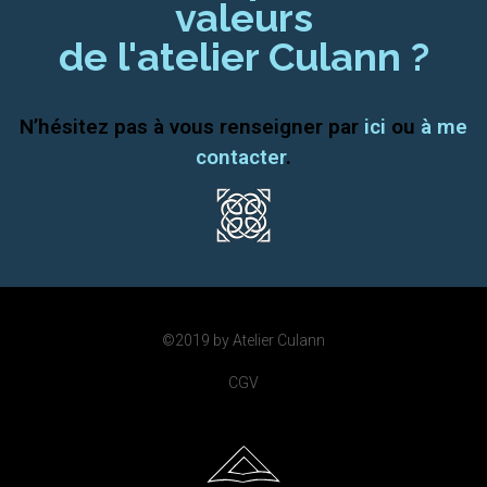
valeurs
de l'atelier Culann ?
N’hésitez pas à vous renseigner par
ici
ou
à me
contacter
.
©2019 by Atelier Culann
CGV