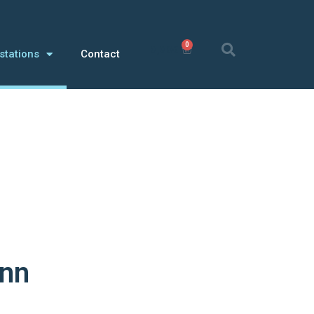
0
0,00
€
stations
Contact
ann