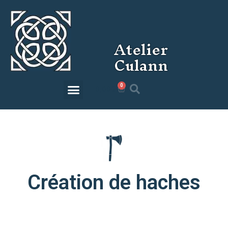
Atelier
Culann
0
0,00
€
Création de haches