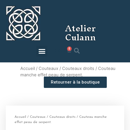
Atelier
Culann
0
0,00
€
Accueil
/
Couteaux
/
Couteaux droits
/ Couteau
manche effet peau de serpent.
Retourner à la boutique
Accueil
/
Couteaux
/
Couteaux droits
/ Couteau manche
effet peau de serpent.