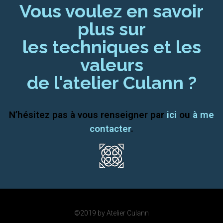
Vous voulez en savoir
plus sur
les techniques et les
valeurs
de l'atelier Culann ?
N’hésitez pas à vous renseigner par
ici
ou
à me
contacter
.
©2019 by Atelier Culann