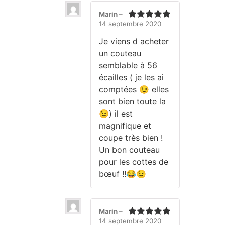
Marin
–
14 septembre 2020
Note
5
sur
5
Je viens d acheter
un couteau
semblable à 56
écailles ( je les ai
comptées 😉 elles
sont bien toute la
😉) il est
magnifique et
coupe très bien !
Un bon couteau
pour les cottes de
bœuf !!😂😉
Marin
–
14 septembre 2020
Note
5
sur