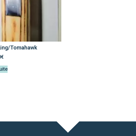
iking/Tomahawk
0
€
uite