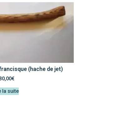
francisque (hache de jet)
80,00
€
e la suite