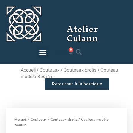
Atelier
Culann
0
0,00
€
Accueil
/
Couteaux
/
Couteaux droits
/ Couteau
modèle Bourrin.
Retourner à la boutique
Accueil
/
Couteaux
/
Couteaux droits
/ Couteau modèle
Bourrin.