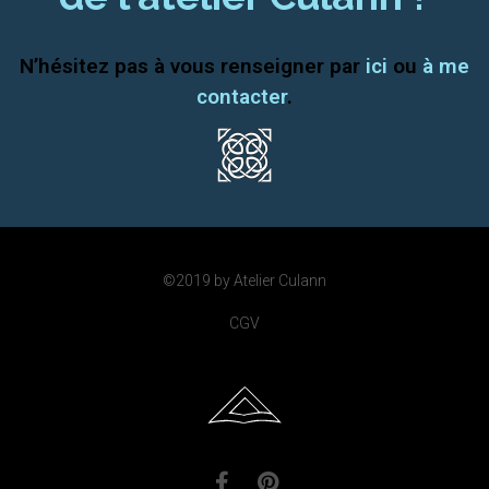
N’hésitez pas à vous renseigner par
ici
ou
à me
contacter
.
©2019 by Atelier Culann
CGV