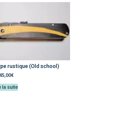
ype rustique (Old school)
45,00
€
e la suite