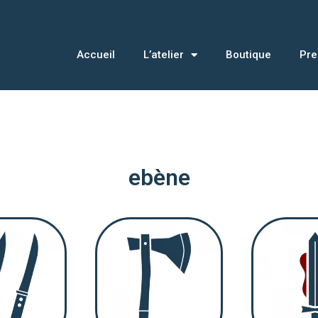
Accueil
L’atelier
Boutique
Pre
ebène