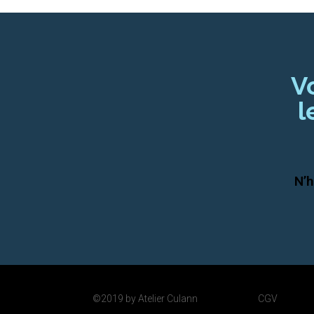
V
l
N’h
©2019 by Atelier Culann
CGV