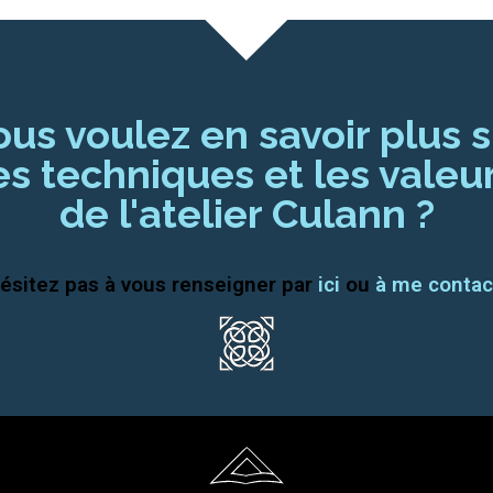
ous voulez en savoir plus s
es techniques et les valeu
de l'atelier Culann ?
ésitez pas à vous renseigner par
ici
ou
à me contac