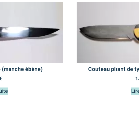
e (manche ébène)
Couteau pliant de t
€
1
uite
Lir