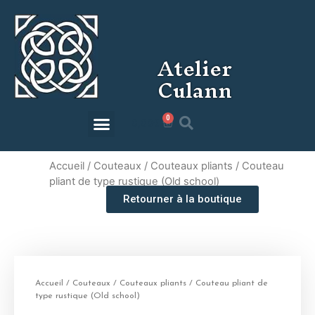
Atelier
Culann
0
0,00
€
Accueil
/
Couteaux
/
Couteaux pliants
/ Couteau
pliant de type rustique (Old school)
Retourner à la boutique
Accueil
/
Couteaux
/
Couteaux pliants
/ Couteau pliant de
type rustique (Old school)