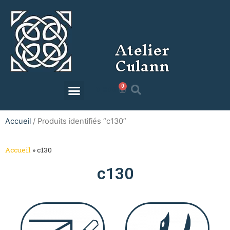
Atelier
Culann
0
0,00
€
Accueil
/ Produits identifiés “c130”
Accueil
»
c130
c130