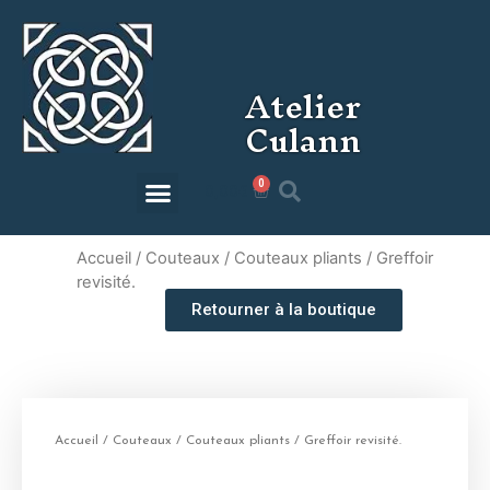
Atelier
Culann
0
0,00
€
Accueil
/
Couteaux
/
Couteaux pliants
/ Greffoir
revisité.
Retourner à la boutique
Accueil
/
Couteaux
/
Couteaux pliants
/ Greffoir revisité.