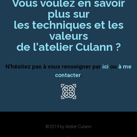
Vous voulez en savoir
plus sur
les techniques et les
valeurs
de l'atelier Culann ?
N’hésitez pas à vous renseigner par
ici
ou
à me
contacter
.
©2019 by Atelier Culann