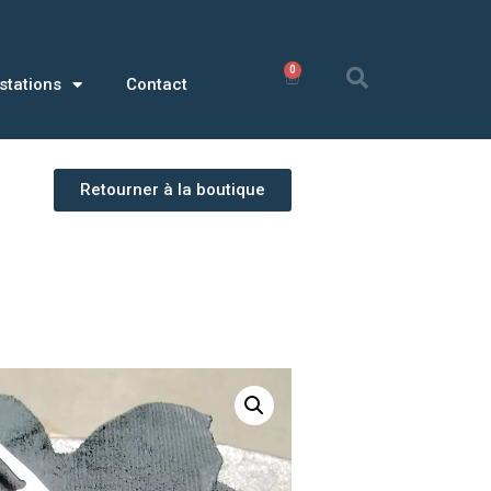
0
0,00
€
stations
Contact
Retourner à la boutique