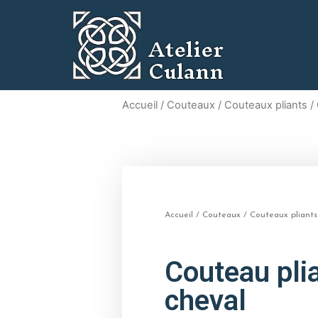
Atelier
Culann
Accueil
/
Couteaux
/
Couteaux pliants
/ 
Accueil
/
Couteaux
/
Couteaux pliants
Couteau plia
cheval