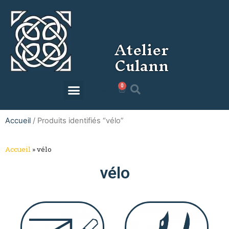
Atelier
Culann
0
0,00
€
Accueil
/ Produits identifiés “vélo”
Accueil
»
vélo
vélo