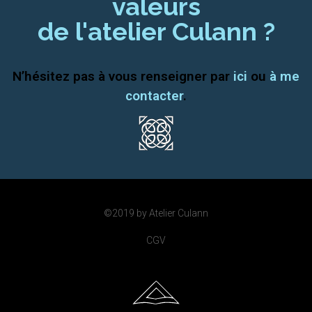
valeurs
de l'atelier Culann ?
N’hésitez pas à vous renseigner par
ici
ou
à me
contacter
.
©2019 by Atelier Culann
CGV