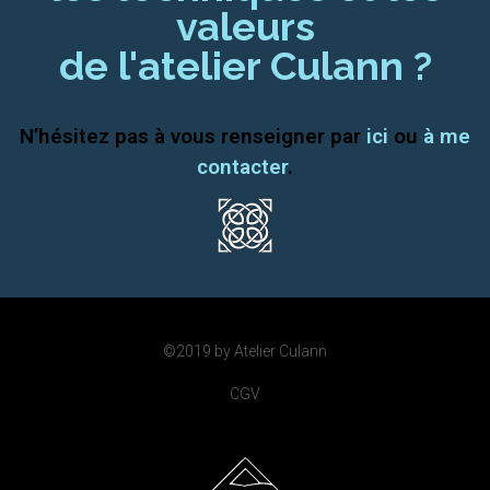
valeurs
de l'atelier Culann ?
N’hésitez pas à vous renseigner par
ici
ou
à me
contacter
.
©2019 by Atelier Culann
CGV