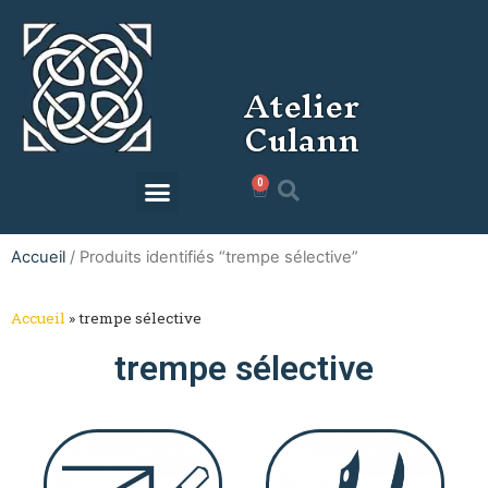
Atelier
Culann
0
0,00
€
Accueil
/ Produits identifiés “trempe sélective”
Accueil
»
trempe sélective
trempe sélective