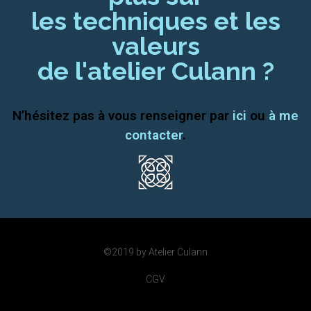
les techniques et les
valeurs
de l'atelier Culann ?
N’hésitez pas à vous renseigner par
ici
ou
à me
contacter
.
©2019 by Atelier Culann
CGV