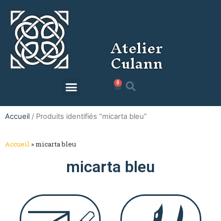
Atelier
Culann
0
0,00
€
Accueil
/ Produits identifiés “micarta bleu”
Accueil
»
micarta bleu
micarta bleu