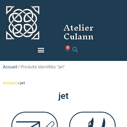
Atelier
Culann
0
0,00
€
Accueil
/ Produits identifiés “jet”
Accueil
»
jet
jet