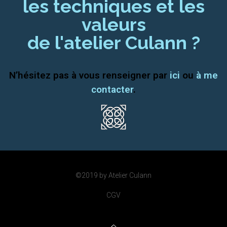
les techniques et les
valeurs
de l'atelier Culann ?
N’hésitez pas à vous renseigner par
ici
ou
à me
contacter
.
©2019 by Atelier Culann
CGV