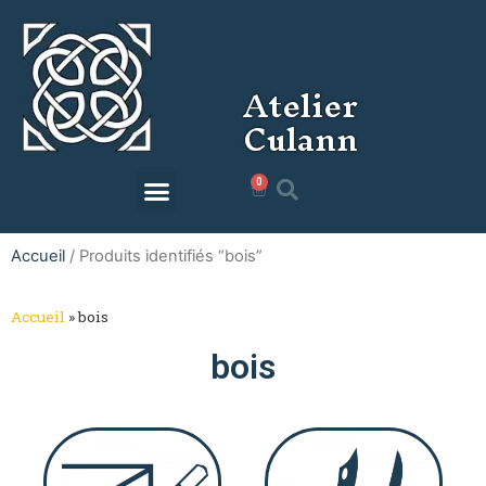
Atelier
Culann
0
0,00
€
Accueil
/ Produits identifiés “bois”
Accueil
»
bois
bois