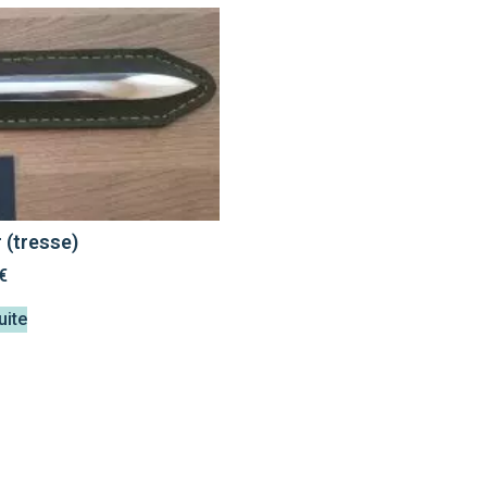
 (tresse)
€
uite