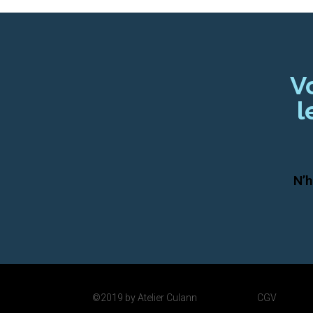
V
l
N’h
©2019 by Atelier Culann
CGV