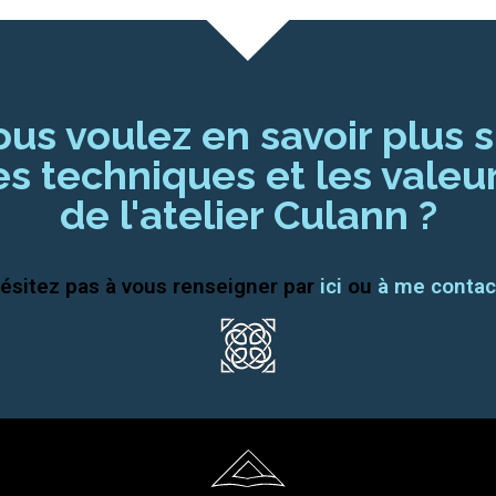
ous voulez en savoir plus s
es techniques et les valeu
de l'atelier Culann ?
ésitez pas à vous renseigner par
ici
ou
à me contac