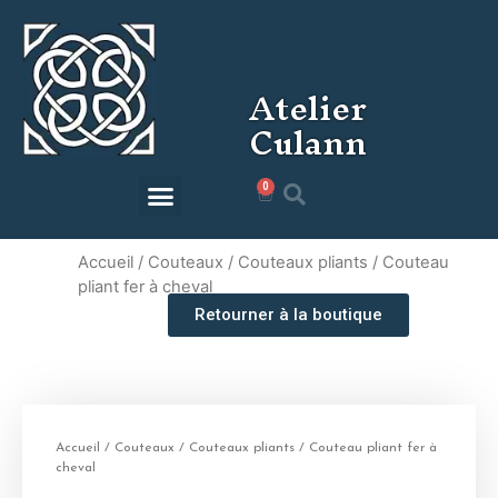
Atelier
Culann
0
0,00
€
Accueil
/
Couteaux
/
Couteaux pliants
/ Couteau
pliant fer à cheval
Retourner à la boutique
Accueil
/
Couteaux
/
Couteaux pliants
/ Couteau pliant fer à
cheval